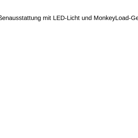
ßenausstattung mit LED-Licht und MonkeyLoad-G
G
EN DIENSTRAD
n und Ihren
raktive Leasing-