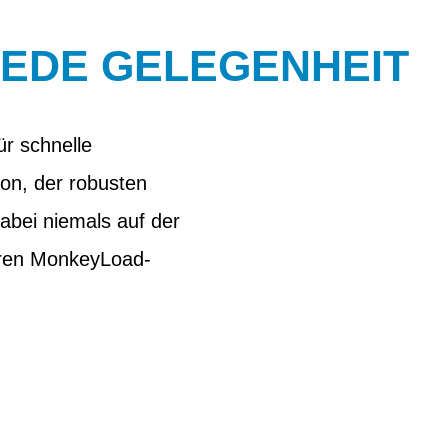
JEDE GELEGENHEIT
ür schnelle
ion, der robusten
abei niemals auf der
eren MonkeyLoad-