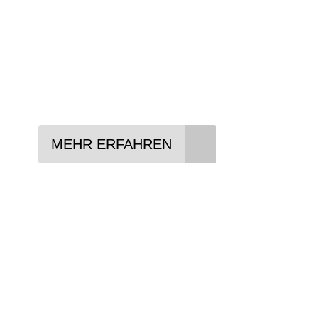
In drei Schritten zum neuen Bike:
Lieblings-Bike aussuchen
Vertrag abschließen
Abholen und Spaß haben
MEHR ERFAHREN