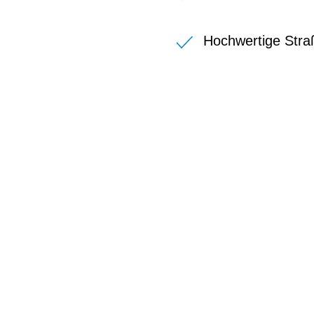
Hochwertige Stra
BIKE-LEASIN
EINFACH UND PREISGÜNSTIG ZUM NEU
Wir beraten Sie gerne welches Bike zu Ihre
Anforderungen passt - und können Ihnen att
Konditionen vermitteln.