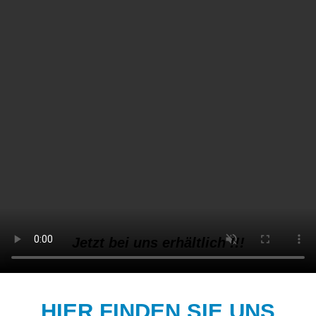
mit schlanken Linien und modernem
Design gemacht. Er wiegt nur 21,7 kg
(Größe M) – deutlich weniger als die
meisten anderen Fahrräder in seiner
Kategorie.
Für nur 2599 €
Jetzt bei uns erhältlich !!!
HIER FINDEN SIE UNS