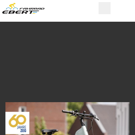
FAHRRAD EBERT
Ihr Spezialist für Fahrräder,
E-Bikes und Zubehör