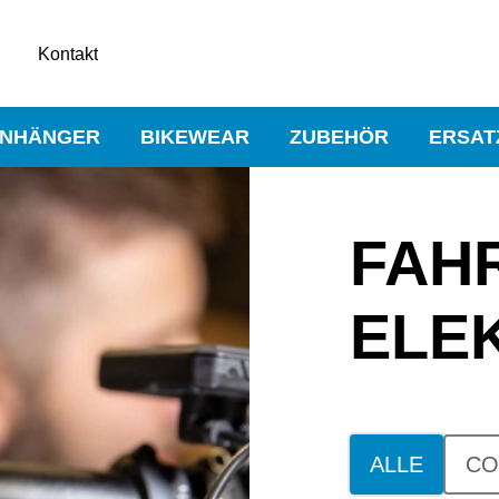
Kontakt
NHÄNGER
BIKEWEAR
ZUBEHÖR
ERSAT
FAH
ELE
ALLE
CO